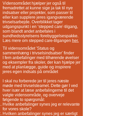
Vidensområdet hjælper jer også til
fremadrettet at kunne sige ja tak til nye
indsatser eller projekter, som passer til
eller kan supplere jeres igangværende
trivselsarbejde. Overblikket tager
udgangspunkt i en ‘stepped care'-tilgang,
som blandt andet anbefales i
sundhedsstyrelsens forebyggelsespakke.
Læs mere om stepped care-tilgangen
her.
Til vidensområdet 'Status og
sammenhæng i trivselsindsatser' finder
I fem anbefalinger med tilhørende øvelser
og eksempler fra skoler, der kan hjælpe jer
med at planlægge, guide og inspirere
jeres egen indsats på området ​
I skal nu forberede jer til jeres næste
møde med trivselsteamet. Dette gør I ved
hver især at læse anbefalingerne til det
valgte vidensområde, og overveje
følgende to spørgsmål:
Hvilke anbefalinger synes jeg er relevante
for vores skole?
Hvilken anbefalinger synes jeg er særligt